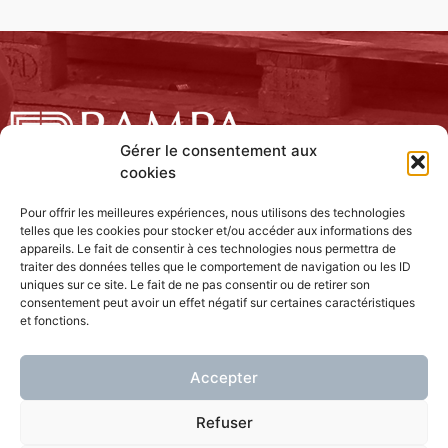
Gérer le consentement aux
cookies
Pour offrir les meilleures expériences, nous utilisons des technologies
telles que les cookies pour stocker et/ou accéder aux informations des
appareils. Le fait de consentir à ces technologies nous permettra de
traiter des données telles que le comportement de navigation ou les ID
uniques sur ce site. Le fait de ne pas consentir ou de retirer son
consentement peut avoir un effet négatif sur certaines caractéristiques
NOUS CONTACTER
et fonctions.
3 ZI Rhône Vallée Nord
Accepter
07250 Le Pouzin
Tel : 04 75 85 90 90 – F : 04 75 85 89 02
Refuser
rampatp@rampa.fr